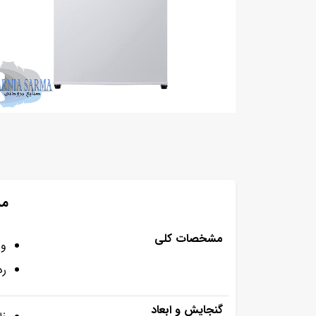
مش
مشخصات کلی
وزن132
رد
گنجایش و ابعاد