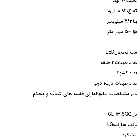
يت96 لیتر
ع820 میلی‌متر
 میلی‌متر
5 میلی‌متر
مپ يخچالLED
داد طبقات3 طبقه
داد کشو2
داد طبقات درب1 درب
یر مشخصات یخچالدارای قفسه های شفاف و محکم
GL-131SQ
کت سازندهLG
ختکره