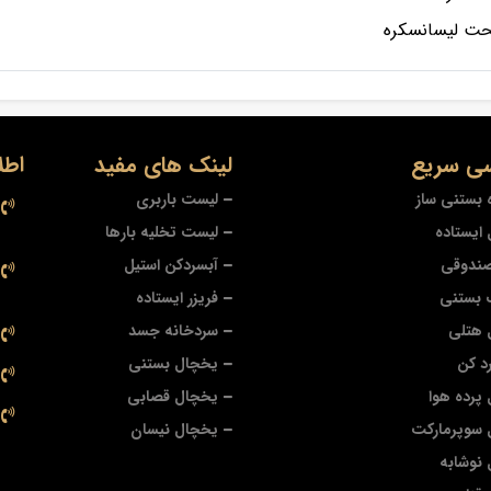
ت لیسانسکره
ی سریع
لینک های مفید
اطل
 بستنی ساز
لیست باربری
ایستاده
لیست تخلیه بارها
صندوقی
آبسردکن استیل
 بستنی
فریزر ایستاده
 هتلی
سردخانه جسد
د کن
یخچال بستنی
پرده هوا
یخچال قصابی
 سوپرمارکت
یخچال نیسان
نوشابه