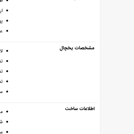
ظرف
ارتفا
پهنا463
عمق00
مشخصات یخچال
لا
تع
تع
تع
سا
اطلاعات ساخت
مدلQ
شر
سا