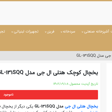
 آشپزخانه صنعتی
سردخانه
فریزر
تجهیزات لبنیاتی
تجه
 GL-131SQQ
یخچال کوچک هتلی ال جی مدل GL-131SQQ
تاریخ آپدیت محصول
1402/09/08
ناموجود
یخچال هتلی ال جی
مدل GL-131SQQ
یکی دیگر از یخچال 