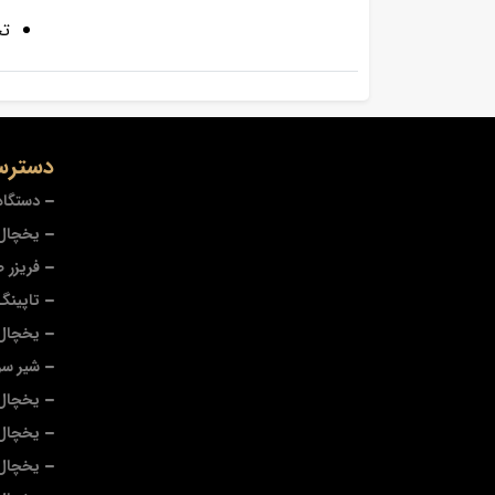
تح
دسترس
دستگاه
یخچال 
فریزر 
تاپینگ
یخچال
شیر سر
یخچال 
یخچال
یخچال 