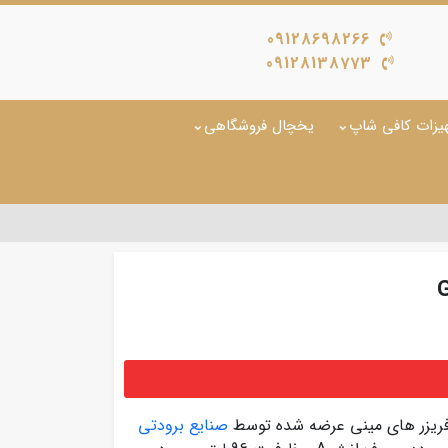
09128698266
09128138773
یزات کافی شاپ
یخچال فروشگاهی
فریزر های مینی عرضه شده توسط
صنایع برودتی