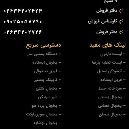
9 شب)
دفتر فروش
02634202423
کارشناس فروش
09025058790
دفتر فروش
02634202726
لینک های مفید
دسترسی سریع
لیست باربری
دستگاه بستنی ساز
لیست تخلیه بارها
یخچال ایستاده
آبسردکن استیل
فریزر صندوقی
فریزر ایستاده
تاپینگ بستنی
سردخانه جسد
یخچال هتلی
یخچال بستنی
شیر سرد کن
یخچال قصابی
یخچال پرده هوا
یخچال نیسان
یخچال سوپرمارکت
یخچال نوشابه