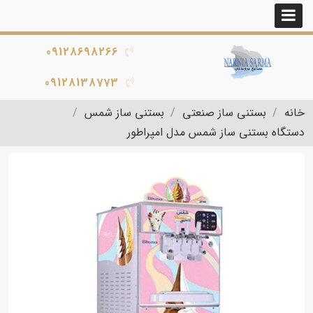
09128698266
09128138773
خانه
بستنی ساز صنعتی
بستنی ساز شمس
دستگاه بستنی ساز شمس مدل امپراطور