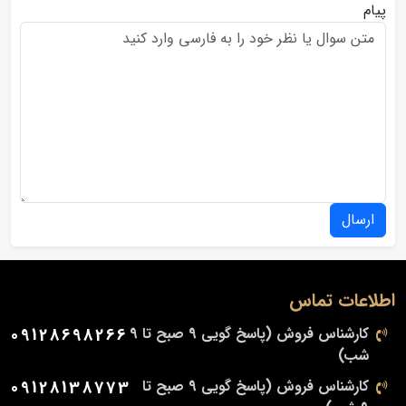
پیام
ارسال
اطلاعات تماس
کارشناس فروش (پاسخ گویی 9 صبح تا 9
09128698266
شب)
کارشناس فروش (پاسخ گویی 9 صبح تا
09128138773