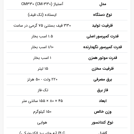
مدل
آستیاژ CM330 (CM-330)
نوع
دستگاه
ایستاده (تک قیف)
ظرفیت
تولید
330 قیف بستنی 75 گرمی در ساعت
قدرت
کمپرسور
اصلی
1.5 اسب بخار
قدرت
کمپرسور
نگهدارنده
1/10 اسب بخار
قدرت
موتور
همزن
1 اسب بخار
ظرفیت
مخزن
15 لیتر
برق
مصرفی
220 ولت - 50 هرتز
فاز
برق
تک فاز
ابعاد
45 × 80 × 155 سانتی‌ متر
وزن
خالص
150 کیلوگرم
نوع
کندانسور
هوایی
کنترل
PLC (به‌ جای برد الکترونیکی)