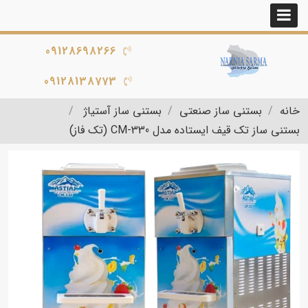
09128698266
09128138773
خانه
بستنی ساز صنعتی
بستنی ساز آستیاژ
بستنی ساز تک قیف ایستاده مدل CM-330 (تک فاز)