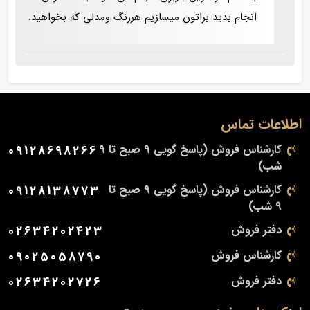
انجام بدید براتون میسازیم هررنگ ومدلی که بخواهید.
اطلاعات تماس
کارشناس فروش (پاسخ گویی 9 صبح تا 9
09128698266
شب)
کارشناس فروش (پاسخ گویی 9 صبح تا
09128138773
9 شب)
دفتر فروش
02634202423
کارشناس فروش
09025058790
دفتر فروش
02634202726