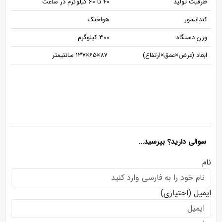
ظرفیت تولید
40 تا 60 کیلوگرم در ساعت
کندانسور
هواخنک
وزن دستگاه
300 کیلوگرم
ابعاد (عرض×عمق×ارتفاع)
87×65×137 سانتیمتر
سوالی دارید؟ بپرسید...
نام
ایمیل
(اختیاری)