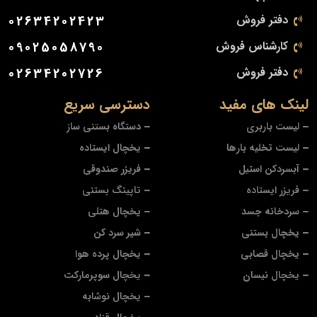
دفتر فروش
02634202423
کارشناس فروش
09025058790
دفتر فروش
02634202726
لینک های مفید
دسترسی سریع
لیست باربری
دستگاه بستنی ساز
لیست تخلیه بارها
یخچال ایستاده
آبسردکن استیل
فریزر صندوقی
فریزر ایستاده
تاپینگ بستنی
سردخانه جسد
یخچال هتلی
یخچال بستنی
شیر سرد کن
یخچال قصابی
یخچال پرده هوا
یخچال نیسان
یخچال سوپرمارکت
یخچال نوشابه