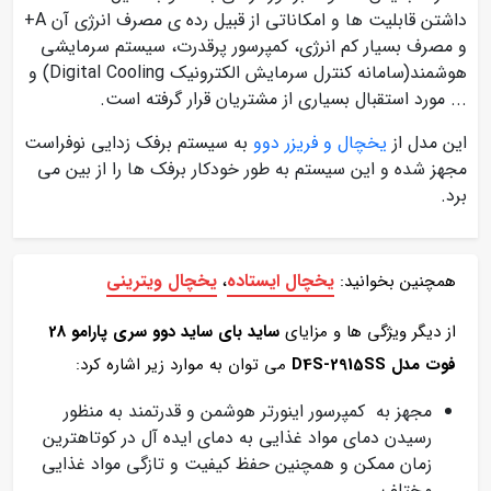
داشتن قابلیت ها و امکاناتی از قبیل رده ی مصرف انرژی آن A+
و مصرف بسیار کم انرژی، کمپرسور پرقدرت، سیستم سرمایشی
هوشمند(سامانه کنترل سرمایش الکترونیک Digital Cooling) و
... مورد استقبال بسیاری از مشتریان قرار گرفته است.
این مدل از
یخچال و فریزر دوو
به سیستم برفک زدایی نوفراست
مجهز شده و این سیستم به طور خودکار برفک ها را از بین می
برد.
یخچال ایستاده
یخچال ویترینی
همچنین بخوانید:
،
از دیگر ویژگی ها و مزایای
ساید بای ساید دوو سری پارامو 28
فوت مدل D4S-2915SS
می توان به موارد زیر اشاره کرد:
مجهز به کمپرسور اینورتر هوشمن و قدرتمند به منظور
رسیدن دمای مواد غذایی به دمای ایده آل در کوتاهترین
زمان ممکن و همچنین حفظ کیفیت و تازگی مواد غذایی
مختلف