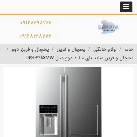
09128698266
09128138773
خانه
لوازم خانگی
یخچال و فریزر
یخچال و فریزر دوو
یخچال و فریزر ساید بای ساید دوو مدل D4S-2915MW