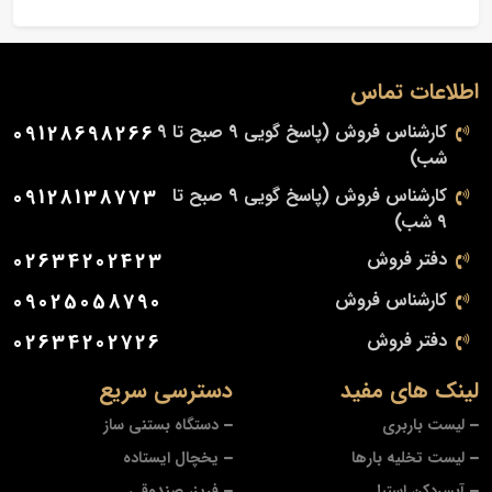
اطلاعات تماس
کارشناس فروش (پاسخ گویی 9 صبح تا 9
09128698266
شب)
کارشناس فروش (پاسخ گویی 9 صبح تا
09128138773
9 شب)
دفتر فروش
02634202423
کارشناس فروش
09025058790
دفتر فروش
02634202726
لینک های مفید
دسترسی سریع
لیست باربری
دستگاه بستنی ساز
لیست تخلیه بارها
یخچال ایستاده
آبسردکن استیل
فریزر صندوقی