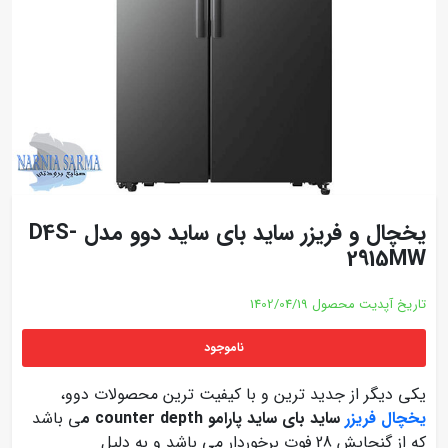
یخچال و فریزر ساید بای ساید دوو مدل D4S-
2915MW
تاریخ آپدیت محصول
1402/04/19
ناموجود
یکی دیگر از جدید ترین و با کیفیت ترین محصولات دوو،
یخچال‌ فریزر
ساید بای‌ ساید پارامو counter depth م
ی باشد
که از گنجایش 28 فوت برخوردار می باشد و به دلیل