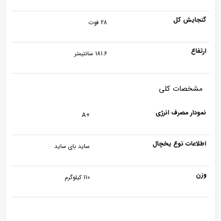
گنجایش کل
28 فوت
ارتفاع
181.6 سانتیمتر
مشخصات کلی
نمودار مصرف انرژی
+A
اطلاعات نوع یخچال
ساید بای ساید
وزن
110 کیلوگرم