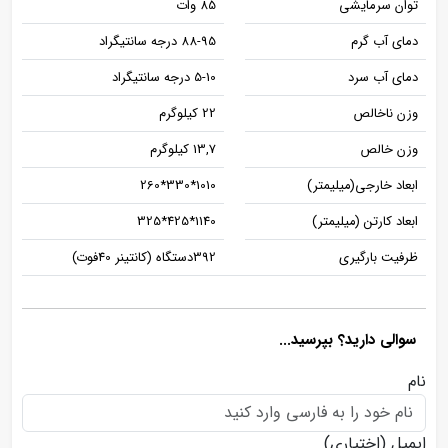
توان سرمایشی
85 وات
دمای آب گرم
88-95 درجه سانتیگراد
دمای آب سرد
5-10 درجه سانتیگراد
وزن ناخالص
22 کیلوگرم
وزن خالص
13,7 کیلوگرم
ابعاد خارجی(میلیمتر)
1010*330*260
ابعاد کارتن (میلیمتر)
1140*425*325
ظرفيت بارگيری
392دستگاه (کانتينر 40فوت)
سوالی دارید؟ بپرسید...
نام
ایمیل
(اختیاری)