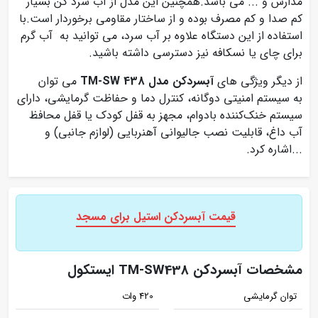
مدارس و ... می باشد.همچنین این مدل از آب سرد کن بسیار
کم صدا و کم مصرف بوده و از ساختار مقاومی برخوردار است.با
استفاده از این دستگاه علاوه بر آب سرد، می توانید به آب گرم
برای چای یا نسکافه نیز دسترسی داشته باشید.
از دیگر ویژگی های
آبسردکن مدل TM-SW 438
می توان
به سیستم امنیتی دوگانه، کنترل دما و حفاظت گرمایشی، دارای
سیستم خنک‌کننده بادوام، مجهز به قفل کودک یا قفل محافظ
آب داغ، قابلیت نصب جالیوانی آهنربایی (لوازم جانبی) و
...اشاره کرد.
قیمت آبسردکن استیل برای مسجد
مشخصات آبسردکن TM-SW438 ایستکول
توان گرمایشی
420 وات