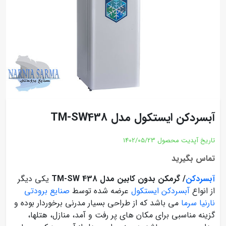
آبسردکن ایستکول مدل TM-SW438
تاریخ آپدیت محصول
1402/05/23
تماس بگیرید
آب‏سردکن
/ گرم‏کن بدون کابین مدل TM-SW 438
یکی دیگر
از انواع
آبسردکن ایستکول
عرضه شده توسط
صنایع برودتی
نارنیا سرما
می باشد که از طراحی بسیار مدرنی برخوردار بوده و
گزینه مناسبی برای مکان های پر رفت و آمد، منازل، هتلها،