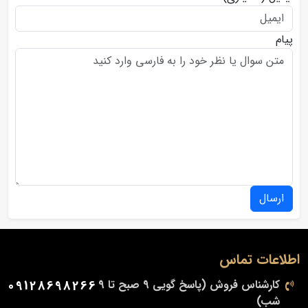
پیام
ارسال
اطلاعات تماس
کارشناس فروش (پاسخ گویی 9 صبح تا 9
09128698266
شب)