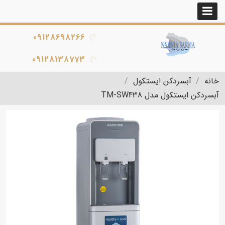
09128698266
09128138773
خانه
آبسردکن ایستکول
آبسردکن ایستکول مدل TM-SW438