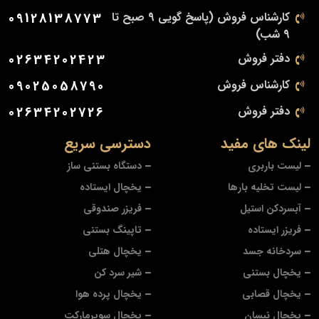
کارشناس فروش (پاسخ گویی 9 صبح تا
09128138773
9 شب)
دفتر فروش
02634202423
کارشناس فروش
09025058790
دفتر فروش
02634202726
لینک های مفید
دسترسی سریع
لیست باربری
دستگاه بستنی ساز
لیست تخلیه بارها
یخچال ایستاده
آبسردکن استیل
فریزر صندوقی
فریزر ایستاده
تاپینگ بستنی
سردخانه جسد
یخچال هتلی
یخچال بستنی
شیر سرد کن
یخچال قصابی
یخچال پرده هوا
یخچال نیسان
یخچال سوپرمارکت