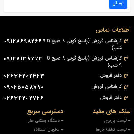
ارسال
اطلاعات تماس
کارشناس فروش (پاسخ گویی 9 صبح تا 9
09128698266
شب)
کارشناس فروش (پاسخ گویی 9 صبح تا
09128138773
9 شب)
دفتر فروش
02634202423
کارشناس فروش
09025058790
دفتر فروش
02634202726
لینک های مفید
دسترسی سریع
لیست باربری
دستگاه بستنی ساز
لیست تخلیه بارها
یخچال ایستاده