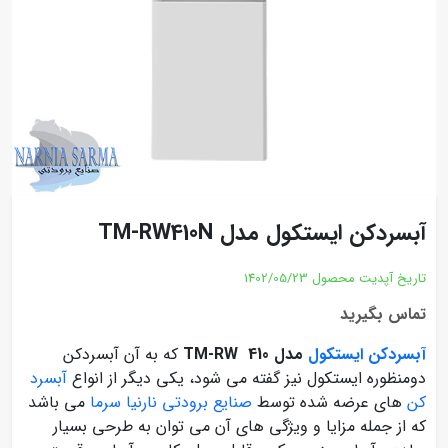
آبسردکن ایستکول مدل TM-RW410N
تاریخ آپدیت محصول
1402/05/23
تماس بگیرید
آبسردکن ایستکول
مدل 410 TM-RW
که به آن آبسردکن
دومنظوره‌ ايستکول نیز گفته می شود، یکی دیگر از انواع
آبسرد
کن
های عرضه شده توسط
صنایع برودتی نارنیا سرما
می باشد
که از جمله مزایا و ویژگی های آن می توان به طرحی بسیار