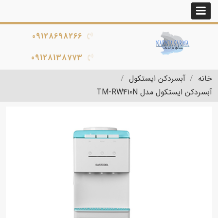
09128698266
09128138773
خانه
آبسردکن ایستکول
آبسردکن ایستکول مدل TM-RW410N