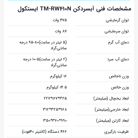
مشخصات فنی آبسردکن TM-RW410N ایستکول
توان گرمایشی
475 وات
توان سرمایشی
87 وات
دمای آب گرم
(5 لیتر در ساعت)80-95 درجه
سانتی‌گراد
دمای آب سرد
(2 لیتر در ساعت)5-10 درجه
سانتی‌گراد
وزن ناخالص
16 کیلوگرم
وزن خالص
14.5 کیلوگرم
ابعاد یخچال (میلیمتر)
325*167*227
ابعاد خارجی(میلیمتر)
968*325*312
ابعاد کارتن (میلیمتر)
990*360*350
ظرفیت بارگیری
466 دستگاه (کانتینر 40فوت)