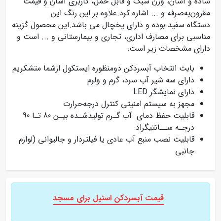
ساده و آسان، وزن سبک و قابل حمل، کاربری آسان و قیمت
مقرون‌به‌صرفه و ... اشاره کرد.علاوه بر این رنگ این
دستگاه سفید بوده و دارای یخچال‌ می باشد.این محصول گزینه
مناسبی برای مصارف اداری، تجاری و بیمارستانی و ... است و
دارای مشخصات زیر است:
بابت انتخاب آبسردکن دومنظوره‌ ايستکول ازشما متشکريم
دارای سه شیر آب سرد، گرم و ولرم
دارای نمایشگر LED
مجهز به سیستم امنیتی کنترل درجه‌حرارت
قابلیت حفظ دمای آب گـرم توليدشـده بيـن 80 تـا 90
درجـه ســانتیگراد
قابلیت نصب منبع آب عادی یا فیلتردار و جالیوانی (لوازم
جانبی
قیمت آبسردکن استیل برای مسجد