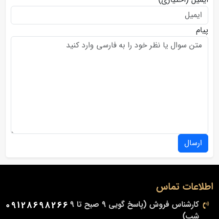
پیام
ارسال
اطلاعات تماس
کارشناس فروش (پاسخ گویی 9 صبح تا 9
09128698266
شب)