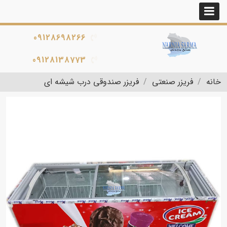
09128698266
09128138773
خانه
فریزر صنعتی
فریزر صندوقی درب شیشه ای