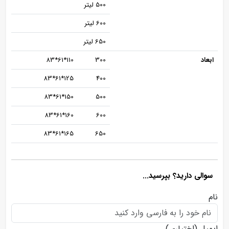
500 لیتر
600 لیتر
650 لیتر
ابعاد
300
110*61*83
125*61*83
400
150*61*83
500
160*61*83
600
165*61*83
650
سوالی دارید؟ بپرسید...
نام
ایمیل
(اختیاری)