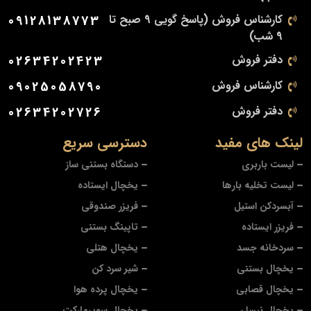
کارشناس فروش (پاسخ گویی 9 صبح تا
09128138773
9 شب)
دفتر فروش
02634202423
کارشناس فروش
09025058790
دفتر فروش
02634202726
لینک های مفید
دسترسی سریع
لیست باربری
دستگاه بستنی ساز
لیست تخلیه بارها
یخچال ایستاده
آبسردکن استیل
فریزر صندوقی
فریزر ایستاده
تاپینگ بستنی
سردخانه جسد
یخچال هتلی
یخچال بستنی
شیر سرد کن
یخچال قصابی
یخچال پرده هوا
یخچال نیسان
یخچال سوپرمارکت