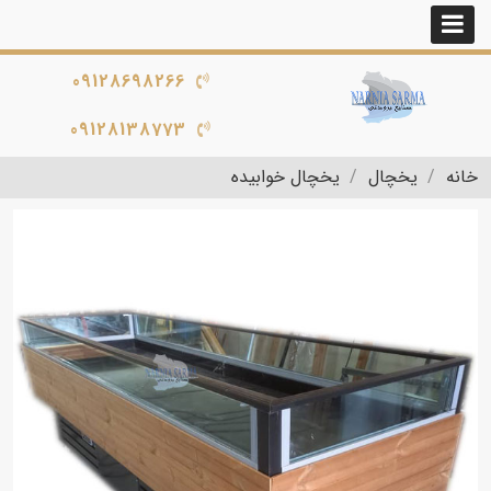
09128698266
09128138773
خانه
یخچال
یخچال خوابیده