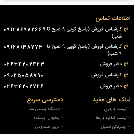
اطلاعات تماس
کارشناس فروش (پاسخ گویی 9 صبح تا 9
09128698266
شب)
کارشناس فروش (پاسخ گویی 9 صبح تا
09128138773
9 شب)
دفتر فروش
02634202423
کارشناس فروش
09025058790
دفتر فروش
02634202726
لینک های مفید
دسترسی سریع
لیست باربری
دستگاه بستنی ساز
لیست تخلیه بارها
یخچال ایستاده
آبسردکن استیل
فریزر صندوقی