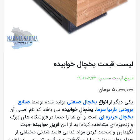
لیست قیمت یخچال خوابیده
تاریخ آپدیت محصول
1404/02/22
50,000,000 تومان
یکی دیگر از
انواع
یخچال صنعتی
تولید شده توسط
صنایع
برودتی نارنیا سرما
،
یخچال خوابیده
می باشد که نام اصلی آن
یخچال جزیره ای
است و آن ها را حتما در فروشگاه های بزرگ
و زنجیره ای مشاهده کرده اید.از این
فریزر خوابیده
جهت
نگهداری و منجمد کردن مواد غذایی فاسد شدنی مختلفی از
جمله مواد پروتئینی، لبنی، گوشت و مرغ، بستنی و ... در اغلب