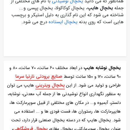
همانطور که می دانید
یخچال نوشیدنی
با نام های مختلفی از
جمله
یخچال هایپ
، یخچال کوکاکولا، یخچال پپسی و...
شناخته می شود که این نام گذاری به دلیل استیکر و برچسب
هایی است که روی بدنه
یخچال ایستاده
درج می شود.
یخچال نوشابه هایپ
در ابعاد مختلف 60 سانت، 70 سانت، 80 و
صنایع برودتی نارنیا سرما
90 سانت، 120 و 150 سانت توسط
یخچال ویترینی
طراحی و تولید می شود. از این
هایپ می توان
به منظور نگهداری انواع نوشیدنی ها از جمله آب معدنی، نوشابه،
دلستر، آبمیوه و... در مکان های مختلفی از قبیل سوپرمارکت ها،
هایپرمارکت ها، رستوران ها، فست فودی ها و ... استفاده می
شود. یخچال هایپ که در دسته یخچال صنعتی قرار دارد، تحت
یخچال فروشگاهی
عنوان یخچال سوپرمارکتی، یخچال مغازه،
،