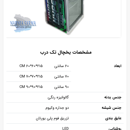
مشخصات یخچال تک درب
ابعاد
60 سانتی
215*60*60 CM
70 سانتی
215*70*70 CM
90 سانتی
215*90*90 CM
جنس بدنه
گالوانیزه رنگی
جنس شیشه
دو جداره وکیوم
عایق بندی
تزریق فوم پلی یورتان
روشنایی
LED