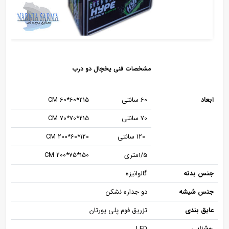
مشخصات فنی یخچال دو درب
ابعاد
60 سانتی
215*60*60 CM
70 سانتی
215*70*70 CM
120 سانتی
120*60*200 CM
1/5متری
150*75*200 CM
جنس بدنه
گالوانیزه
جنس شیشه
دو جداره نشکن
عایق بندی
تزریق فوم پلی یورتان
روشنایی
LED