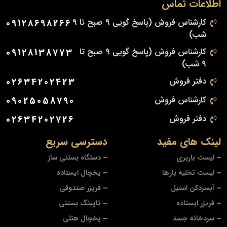
اطلاعات تماس
کارشناس فروش (پاسخ گویی 9 صبح تا 9
09128698266
شب)
کارشناس فروش (پاسخ گویی 9 صبح تا
09128138773
9 شب)
دفتر فروش
02634202423
کارشناس فروش
09025058790
دفتر فروش
02634202726
لینک های مفید
دسترسی سریع
لیست باربری
دستگاه بستنی ساز
لیست تخلیه بارها
یخچال ایستاده
آبسردکن استیل
فریزر صندوقی
فریزر ایستاده
تاپینگ بستنی
سردخانه جسد
یخچال هتلی