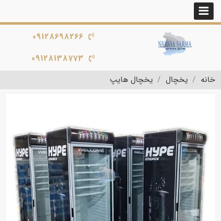
09128698266
09128138773
خانه
یخچال
یخچال هایپ