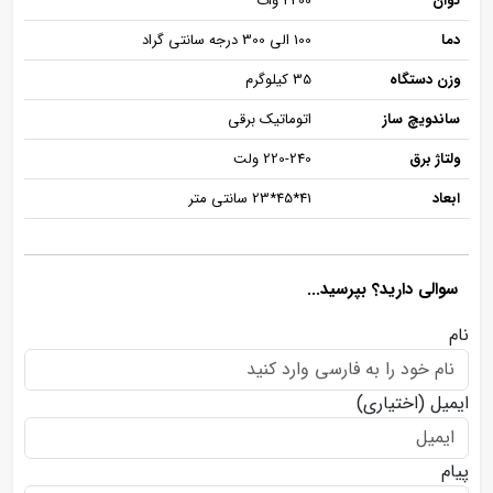
توان
2200 وات
دما
100 الی 300 درجه سانتی گراد
وزن دستگاه
35 کیلوگرم
ساندویچ ساز
اتوماتیک برقی
ولتاژ برق
220-240 ولت
ابعاد
41*45*23 سانتی متر
سوالی دارید؟ بپرسید...
نام
ایمیل
(اختیاری)
پیام