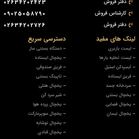
دفتر فروش
02634202423
کارشناس فروش
09025058790
دفتر فروش
02634202726
لینک های مفید
دسترسی سریع
لیست باربری
دستگاه بستنی ساز
لیست تخلیه بارها
یخچال ایستاده
آبسردکن استیل
فریزر صندوقی
فریزر ایستاده
تاپینگ بستنی
سردخانه جسد
یخچال هتلی
یخچال بستنی
شیر سرد کن
یخچال قصابی
یخچال پرده هوا
یخچال نیسان
یخچال سوپرمارکت
یخچال نوشابه
یخچال قنادی