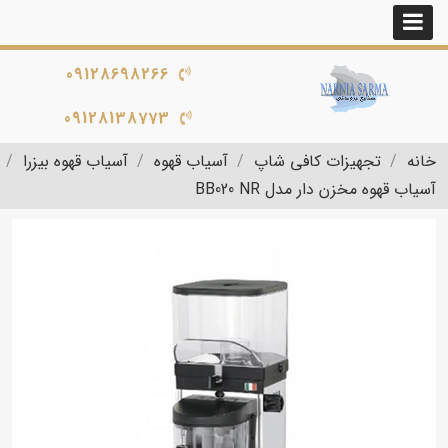
09128698266
09128138773
خانه
تجهیزات کافی شاپ
آسیاب قهوه
آسیاب قهوه بیزرا
آسیاب قهوه مخزن دار مدل BB020 NR