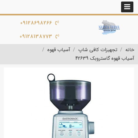
09128698266
09128138773
خانه
تجهیزات کافی شاپ
آسیاب قهوه
آسیاب قهوه گاستروبک 42639