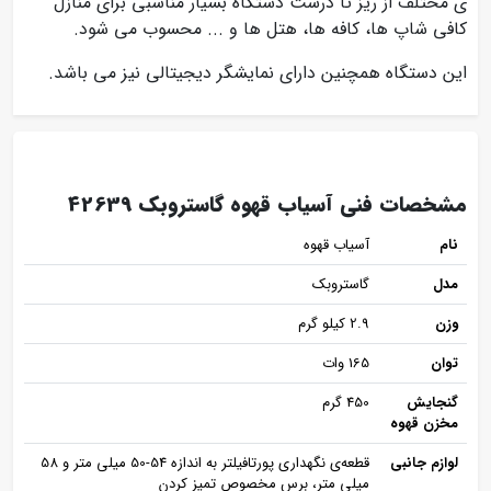
ی مختلف از ریز تا درشت دستگاه بسیار مناسبی برای منازل
کافی شاپ ها، کافه ها، هتل ها و ... محسوب می شود.
این دستگاه همچنین دارای نمایشگر دیجیتالی نیز می باشد.
مشخصات فنی آسیاب قهوه گاستروبک 42639
نام
آسیاب قهوه
مدل
گاستروبک
وزن
2.9 کیلو گرم
توان
165 وات
گنجایش
450 گرم
مخزن قهوه
لوازم جانبی
قطعه‌ی نگهداری پورتافیلتر به اندازه 54-50 میلی متر و 58
میلی متر، برس مخصوص تمیز کردن