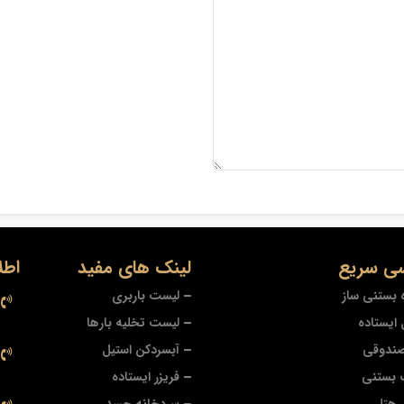
ی سریع
لینک های مفید
اطل
 بستنی ساز
لیست باربری
ایستاده
لیست تخلیه بارها
صندوقی
آبسردکن استیل
 بستنی
فریزر ایستاده
 هتلی
سردخانه جسد