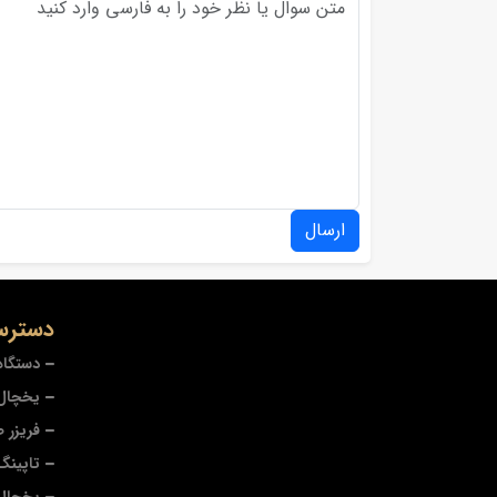
ارسال
دسترس
دستگاه
یخچال 
فریزر 
تاپینگ
یخچال