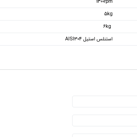
1300rpm
5kg
6kg
استنلس استیل AISI304