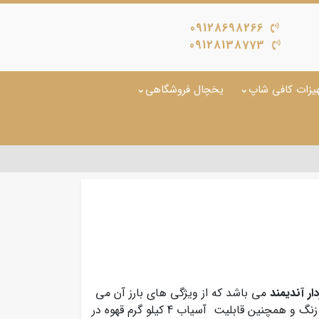
09128698266
09128138773
یزات کافی شاپ
یخچال فروشگاهی
ار آندیمند
می باشد که از ویژگی های بارز آن می
توان به محفظه ای با گنجایش 250 گرم، تیغه تمام استیل ضد زنگ و همچنین قابلیت آسیاب 4 کیلو گرم قهوه در