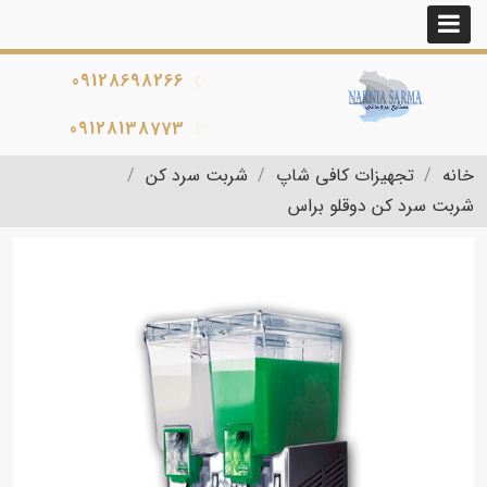
09128698266
09128138773
خانه
تجهیزات کافی شاپ
شربت سرد کن
شربت سرد کن دوقلو براس