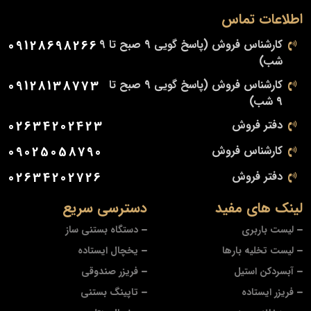
اطلاعات تماس
کارشناس فروش (پاسخ گویی 9 صبح تا 9
09128698266
شب)
کارشناس فروش (پاسخ گویی 9 صبح تا
09128138773
9 شب)
دفتر فروش
02634202423
کارشناس فروش
09025058790
دفتر فروش
02634202726
لینک های مفید
دسترسی سریع
لیست باربری
دستگاه بستنی ساز
لیست تخلیه بارها
یخچال ایستاده
آبسردکن استیل
فریزر صندوقی
فریزر ایستاده
تاپینگ بستنی