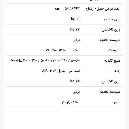
ابعاد عرض×عمق×ارتفاع
43*38*cm 25
وزن خالص
kg 19
وزن ناخالص
kg 22
سیستم تغذیه
برقی
مقاومت
W 1300 1350 – 1650
منبع تغذیه
V~/Hz 110 – 120 / 50-60 220 – 240 / 50-60
بدنه
استنلس استیل AISI 304
وزن ناخالص
kg 22
سیستم تغذیه
برقی
عرض
250میلیمتر