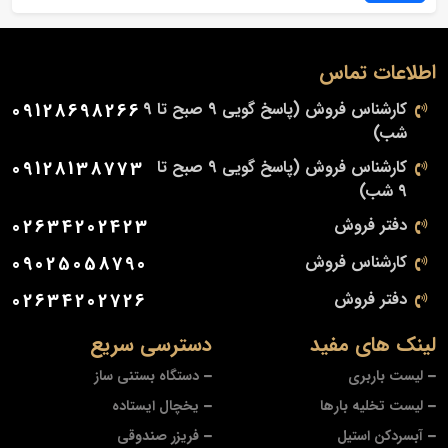
اطلاعات تماس
کارشناس فروش (پاسخ گویی 9 صبح تا 9
09128698266
شب)
کارشناس فروش (پاسخ گویی 9 صبح تا
09128138773
9 شب)
دفتر فروش
02634202423
کارشناس فروش
09025058790
دفتر فروش
02634202726
لینک های مفید
دسترسی سریع
لیست باربری
دستگاه بستنی ساز
لیست تخلیه بارها
یخچال ایستاده
آبسردکن استیل
فریزر صندوقی