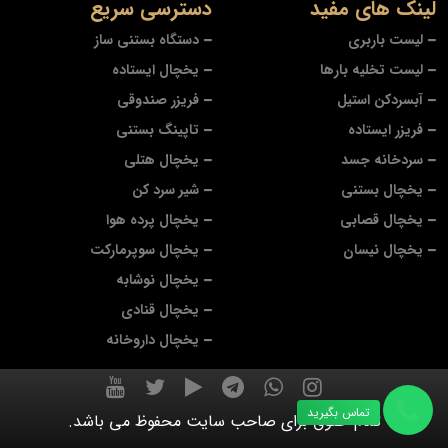
لینک های مفید
دسترسی سریع
لیست باربری
دستگاه بستنی ساز
لیست تخلیه بارها
یخچال ایستاده
آبسردکن استیل
فریزر صندوقی
فریزر ایستاده
تاپینگ بستنی
سردخانه جسد
یخچال هتلی
یخچال بستنی
شیر سرد کن
یخچال قصابی
یخچال پرده هوا
یخچال نیسان
یخچال سوپرمارکت
یخچال نوشابه
یخچال قنادی
یخچال داروخانه
تماس بگیرید
تمام حقوق برای صاحب سایت محفوظ می باشد.