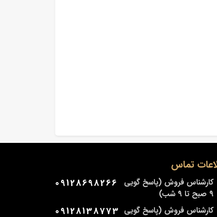
اعات تماس
کارشناس فروش (پاسخ گویی
09128698266
9 صبح تا 9 شب)
کارشناس فروش (پاسخ گویی
09128138773