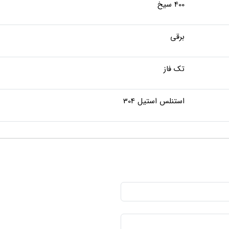
400 سیخ
برقی
تک فاز
استنلس استیل 304