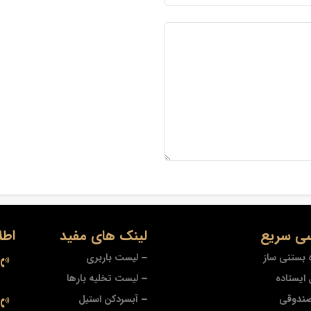
ی سریع
لینک های مفید
اطل
 بستنی ساز
لیست باربری
ایستاده
لیست تخلیه بارها
صندوقی
آبسردکن استیل