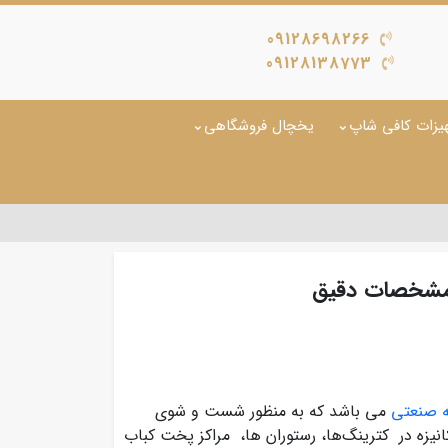
09128698266
09128138773
یزات کافی شاپ
یخچال فروشگاهی
 مشخصات دقیق
ه صنعتی
می باشد که به منظور شست و شوی
نیزه در کترینگ‌ها، رستوران ها، مراکز پخت کباب