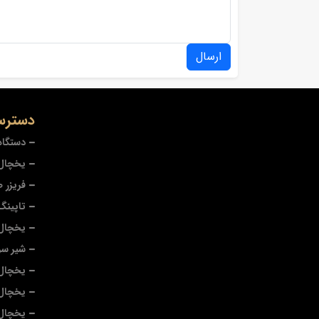
ارسال
دسترس
دستگاه
یخچال 
فریزر 
تاپینگ
یخچال
شیر سر
یخچال 
یخچال
یخچال 