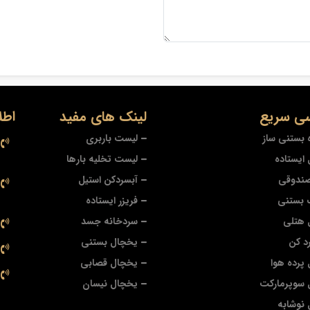
ی سریع
لینک های مفید
اطل
 بستنی ساز
لیست باربری
ایستاده
لیست تخلیه بارها
صندوقی
آبسردکن استیل
 بستنی
فریزر ایستاده
 هتلی
سردخانه جسد
د کن
یخچال بستنی
پرده هوا
یخچال قصابی
 سوپرمارکت
یخچال نیسان
نوشابه