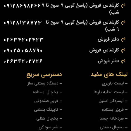
کارشناس فروش (پاسخ گویی 9 صبح تا 9
09128698266
شب)
کارشناس فروش (پاسخ گویی 9 صبح تا
09128138773
9 شب)
دفتر فروش
02634202423
کارشناس فروش
09025058790
دفتر فروش
02634202726
لینک های مفید
دسترسی سریع
لیست باربری
دستگاه بستنی ساز
لیست تخلیه بارها
یخچال ایستاده
آبسردکن استیل
فریزر صندوقی
فریزر ایستاده
تاپینگ بستنی
سردخانه جسد
یخچال هتلی
یخچال بستنی
شیر سرد کن