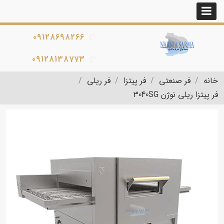
09128698266
09128138773
خانه
فر صنعتی
فر پیتزا
فر ریلی
فر پیتزا ریلی نوژن 3040SG