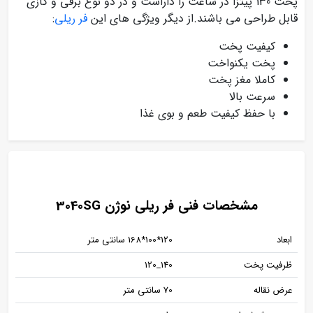
پخت 130 پیتزا در ساعت را داراست و در دو نوع برقی و گازی
قابل طراحی می باشند.از دیگر ویژگی های این
فر ریلی
:
کیفیت پخت
پخت یکنواخت
کاملا مغز پخت
سرعت بالا
با حفظ کیفیت طعم و بوی غذا
مشخصات فنی فر ریلی نوژن 3040SG
ابعاد
120*100*168 سانتی متر
ظرفیت پخت
140_120
عرض نقاله
70 سانتی متر