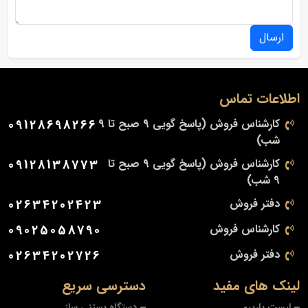
ارسال
اطلاعات تماس
کارشناس فروش (پاسخ گویی 9 صبح تا 9
09128698266
شب)
کارشناس فروش (پاسخ گویی 9 صبح تا
09128138773
9 شب)
دفتر فروش
02634202423
کارشناس فروش
09025058790
دفتر فروش
02634202726
لینک های مفید
دسترسی سریع
لیست باربری
دستگاه بستنی ساز