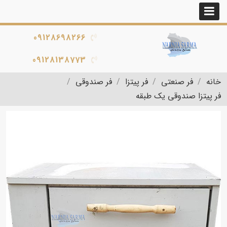
09128698266
09128138773
خانه
فر صنعتی
فر پیتزا
فر صندوقی
فر پیتزا صندوقی یک طبقه