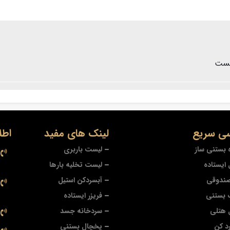
هست
ی سریع
لینک های مفید
اطل
 بستنی ساز
لیست باربری
ایستاده
لیست تخلیه بارها
صندوقی
آبسردکن استیل
 بستنی
فریزر ایستاده
 هتلی
سردخانه جسد
د کن
یخچال بستنی