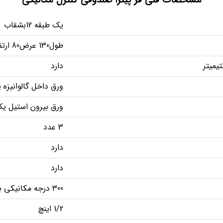
یک طبقه 12بشقاب
طول130 عرض80 ارتفاع50
دارد
ورق داخل گالوانیزه 
ورق بیرون استیل یک
3 عدد
دارد
دارد
300 درجه مکانیکی برای کنترل دما و گاز
1/2 اینچ