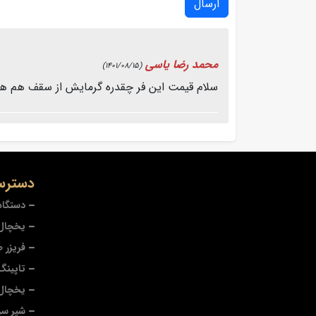
ارسال
محمد رضا یاسی
(1401/08/15)
سلام قیمت این فر چقدره گرمایش از سقف هم 
دسترس
دستگاه
یخچال 
فریزر 
تاپینگ
یخچال
شیر سر