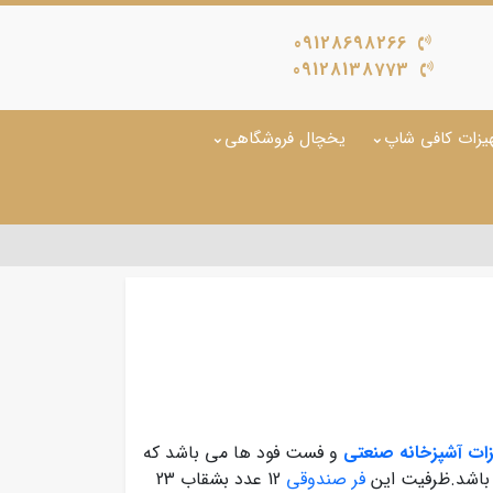
09128698266
09128138773
یزات کافی شاپ
یخچال فروشگاهی
ات آشپزخانه صنعتی
و فست فود ها می باشد که
 باشد.ظرفیت این
فر صندوقی
12 عدد بشقاب 23