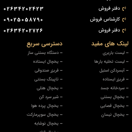
دفتر فروش
02634202423
کارشناس فروش
09025058790
دفتر فروش
02634202726
لینک های مفید
دسترسی سریع
لیست باربری
دستگاه بستنی ساز
لیست تخلیه بارها
یخچال ایستاده
آبسردکن استیل
فریزر صندوقی
فریزر ایستاده
تاپینگ بستنی
سردخانه جسد
یخچال هتلی
یخچال بستنی
شیر سرد کن
یخچال قصابی
یخچال پرده هوا
یخچال نیسان
یخچال سوپرمارکت
یخچال نوشابه