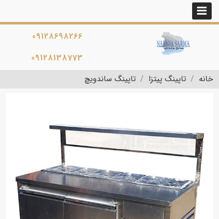
09128698266
09128138773
خانه
تاپینگ پیتزا
تاپینگ ساندویچ