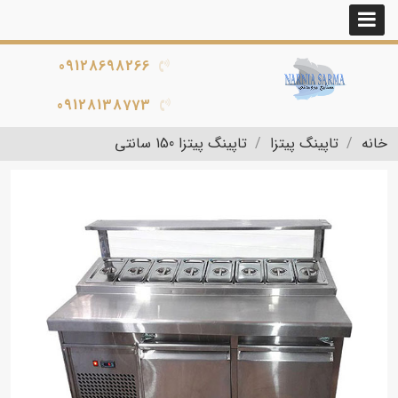
09128698266
09128138773
خانه
تاپینگ پیتزا
تاپینگ پیتزا 150 سانتی