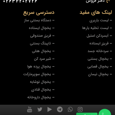
دفتر فروش
02634202726
لینک های مفید
دسترسی سریع
لیست باربری
دستگاه بستنی ساز
لیست تخلیه بارها
یخچال ایستاده
آبسردکن استیل
فریزر صندوقی
فریزر ایستاده
تاپینگ بستنی
سردخانه جسد
یخچال هتلی
یخچال بستنی
شیر سرد کن
یخچال قصابی
یخچال پرده هوا
یخچال نیسان
یخچال سوپرمارکت
یخچال نوشابه
یخچال قنادی
یخچال داروخانه