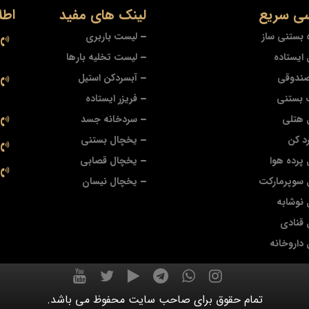
ی سریع
لینک های مفید
اطل
 بستنی ساز
لیست باربری
ایستاده
لیست تخلیه بارها
صندوقی
آبسردکن استیل
 بستنی
فریزر ایستاده
 هتلی
سردخانه جسد
د کن
یخچال بستنی
پرده هوا
یخچال قصابی
 سوپرمارکت
یخچال نیسان
نوشابه
قنادی
داروخانه
تمام حقوق برای صاحب سایت محفوظ می باشد.