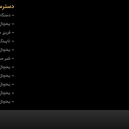
دسترس
دستگاه
یخچال 
فریزر 
تاپینگ
یخچال
شیر سر
یخچال 
یخچال
یخچال 
یخچال 
یخچال 