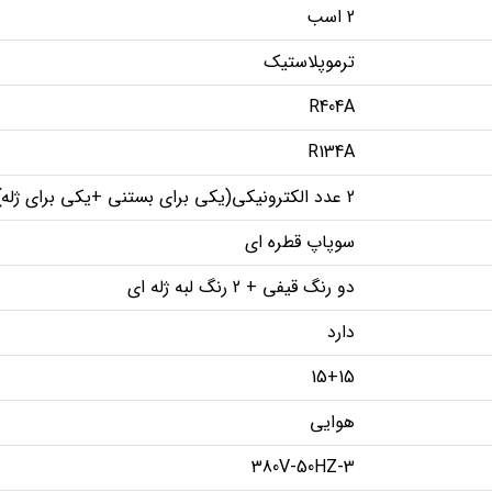
2 اسب
ترموپلاستیک
R404A
R134A
2 عدد الکترونیکی(یکی برای بستنی +یکی برای ژله)
سوپاپ قطره ای
دو رنگ قیفی + 2 رنگ لبه ژله ای
دارد
15+15
هوایی
380V-50HZ-3