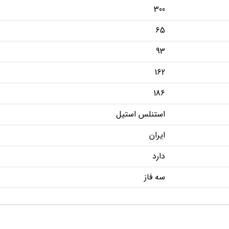
300
65
93
162
186
استنلس استیل
ایران
دارد
سه فاز