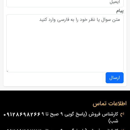
پیام
ارسال
اطلاعات تماس
کارشناس فروش (پاسخ گویی 9 صبح تا 9
09128698266
شب)