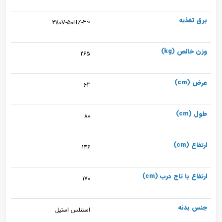
برق تغذیه
~380V-50HZ-3
وزن خالص (kg)
265
عرض (cm)
63
طول (cm)
80
ارتفاع (cm)
146
ارتفاع با تاج درب (cm)
170
جنس بدنه
استنلس استیل