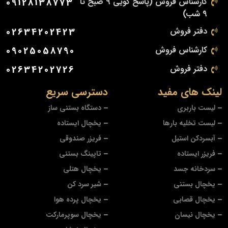
کارشناس فروش (پاسخ گویی 9 صبح تا
09128138773
9 شب)
دفتر فروش
02634202423
کارشناس فروش
09025058790
دفتر فروش
02634202726
لینک های مفید
دسترسی سریع
لیست باربری
دستگاه بستنی ساز
لیست تخلیه بارها
یخچال ایستاده
آبسردکن استیل
فریزر صندوقی
فریزر ایستاده
تاپینگ بستنی
سردخانه جسد
یخچال هتلی
یخچال بستنی
شیر سرد کن
یخچال قصابی
یخچال پرده هوا
یخچال نیسان
یخچال سوپرمارکت