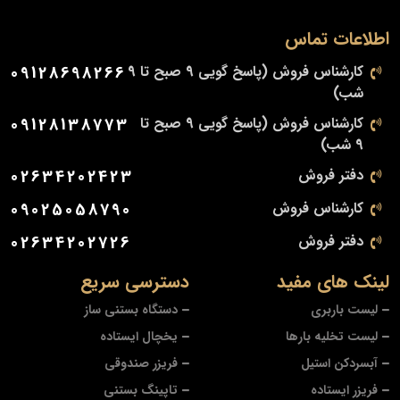
اطلاعات تماس
کارشناس فروش (پاسخ گویی 9 صبح تا 9
09128698266
شب)
کارشناس فروش (پاسخ گویی 9 صبح تا
09128138773
9 شب)
دفتر فروش
02634202423
کارشناس فروش
09025058790
دفتر فروش
02634202726
لینک های مفید
دسترسی سریع
لیست باربری
دستگاه بستنی ساز
لیست تخلیه بارها
یخچال ایستاده
آبسردکن استیل
فریزر صندوقی
فریزر ایستاده
تاپینگ بستنی