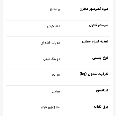
مبرد کمپرسور مخزن
R134 A
سیستم کنترل
الکترونیکی
تغذیه کننده سیلندر
سوپاپ قطره ای
نوع بستنی
دو رنگ قیفی
ظرفیت مخزن (kg)
15+15
کندانسور
هوایی
برق تغذیه
~220V-50HZ-3