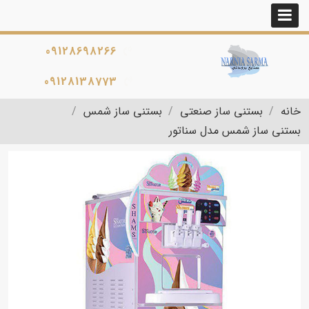
09128698266
09128138773
خانه
بستنی ساز صنعتی
بستنی ساز شمس
بستنی ساز شمس مدل سناتور