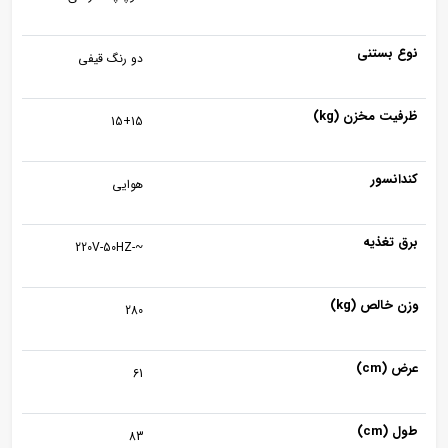
نوع بستنی
دو رنگ قیفی
ظرفیت مخزن (kg)
15+15
کندانسور
هوایی
برق تغذیه
~-220V-50HZ
وزن خالص (kg)
280
عرض (cm)
61
طول (cm)
83