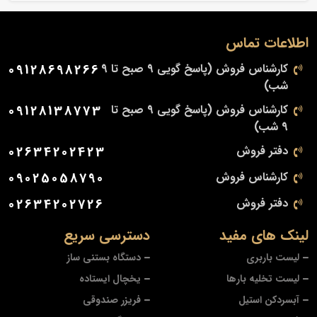
اطلاعات تماس
کارشناس فروش (پاسخ گویی 9 صبح تا 9
09128698266
شب)
کارشناس فروش (پاسخ گویی 9 صبح تا
09128138773
9 شب)
دفتر فروش
02634202423
کارشناس فروش
09025058790
دفتر فروش
02634202726
لینک های مفید
دسترسی سریع
لیست باربری
دستگاه بستنی ساز
لیست تخلیه بارها
یخچال ایستاده
آبسردکن استیل
فریزر صندوقی