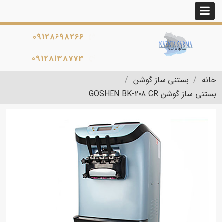
09128698266
09128138773
خانه
بستنی ساز گوشن
بستنی ساز گوشن GOSHEN BK-208 CR