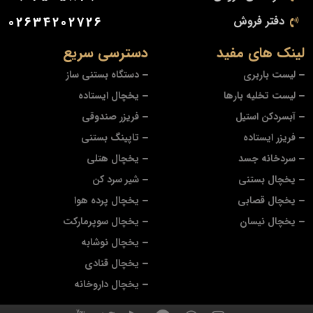
دفتر فروش
02634202726
لینک های مفید
دسترسی سریع
لیست باربری
دستگاه بستنی ساز
لیست تخلیه بارها
یخچال ایستاده
آبسردکن استیل
فریزر صندوقی
فریزر ایستاده
تاپینگ بستنی
سردخانه جسد
یخچال هتلی
یخچال بستنی
شیر سرد کن
یخچال قصابی
یخچال پرده هوا
یخچال نیسان
یخچال سوپرمارکت
یخچال نوشابه
یخچال قنادی
یخچال داروخانه