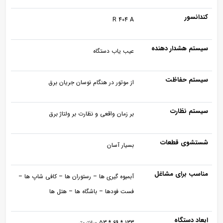
کندانسور
R 404 A
سیستم هشدار دهنده
عیب یاب دستگاه
سیستم حفاظت
از موتور در هنگام نوسان جریان برق
سیستم نظارت
بر زمان واقعی و نظارت بر ولتاژ برق
شستشوی قطعات
بسیار آسان
مناسب برای مشاغل
آبمیوه گیری ها – رستوران ها – کافی شاپ ها –
فست فودها – باشگاه ها – هتل ها
ابعاد دستگاه
133 * 69 * 53 سانتیمتر