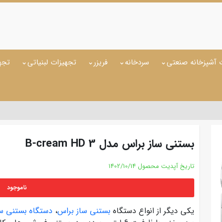
 آشپزخانه صنعتی
سردخانه
فریزر
تجهیزات لبنیاتی
تجه
بستنی ساز براس مدل B-cream HD 3
تاریخ آپدیت محصول
1402/10/14
ناموجود
یکی دیگر از انواع دستگاه
بستنی ساز براس
،
دستگاه بستنی سا