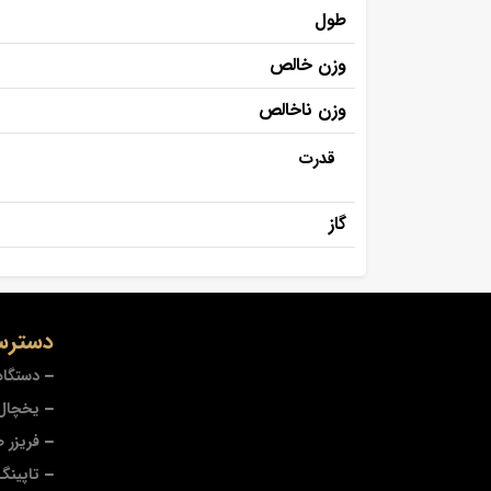
طول
وزن خالص
وزن ناخالص
قدرت
گاز
دسترس
دستگاه
یخچال 
فریزر 
تاپینگ