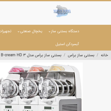
دستگاه بستنی ساز
یخچال صنعتی
تجهیزات
آبسردکن استیل
خانه
بستنی ساز براس
بستنی ساز براس مدل B-cream HD 3