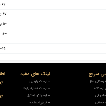
62 cm
47 kg
50 kg
1100 w
R404a
ی سریع
لینک های مفید
اطل
 بستنی ساز
لیست باربری
ایستاده
لیست تخلیه بارها
صندوقی
آبسردکن استیل
 بستنی
فریزر ایستاده