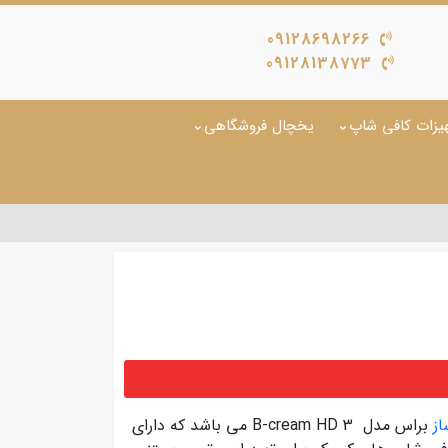
09128698266
09128138773
یزات کافی شاپ
یخچال فروشگاهی
ز
براس مدل B-cream HD 3 می باشد که دارای