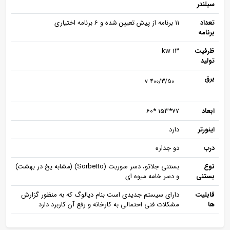
سیلندر
تعداد
11 برنامه از پیش تعیین شده و 6 برنامه اختیاری
برنامه
ظرفیت
13 kw
تولید
برق
400/3/50 v
ابعاد
77*153 *60
اینورتر
دارد
درب
دو جداره
نوع
بستنی جلاتو، دسر سوربت (Sorbetto) (مشابه یخ در بهشت)
بستنی
و دسر خامه میوه ای
قابلیت
دارای سیستم جدیدی است بنام دیالوگ که به منظور گزارش
ها
مشکلات فنی احتمالی به کارخانه و رفع آن کاربرد دارد