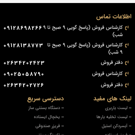
اطلاعات تماس
کارشناس فروش (پاسخ گویی 9 صبح تا 9
09128698266
شب)
کارشناس فروش (پاسخ گویی 9 صبح تا
09128138773
9 شب)
دفتر فروش
02634202423
کارشناس فروش
09025058790
دفتر فروش
02634202726
لینک های مفید
دسترسی سریع
لیست باربری
دستگاه بستنی ساز
لیست تخلیه بارها
یخچال ایستاده
آبسردکن استیل
فریزر صندوقی