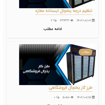
تنظیم درجه یخچال ایستاده مغازه
2
23433
1402/08/07
ادامه مطلب
مقالات
طرز کار یخچال فروشگاهی
0
5058
1402/08/15