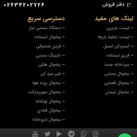
دفتر فروش
02634202726
لینک های مفید
دسترسی سریع
لیست باربری
دستگاه بستنی ساز
لیست تخلیه بارها
یخچال ایستاده
آبسردکن استیل
فریزر صندوقی
فریزر ایستاده
تاپینگ بستنی
سردخانه جسد
یخچال هتلی
یخچال بستنی
شیر سرد کن
یخچال قصابی
یخچال پرده هوا
یخچال نیسان
یخچال سوپرمارکت
یخچال نوشابه
یخچال قنادی
یخچال داروخانه