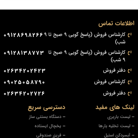
اطلاعات تماس
کارشناس فروش (پاسخ گویی 9 صبح تا 9
09128698266
شب)
کارشناس فروش (پاسخ گویی 9 صبح تا
09128138773
9 شب)
دفتر فروش
02634202423
کارشناس فروش
09025058790
دفتر فروش
02634202726
لینک های مفید
دسترسی سریع
لیست باربری
دستگاه بستنی ساز
لیست تخلیه بارها
یخچال ایستاده
آبسردکن استیل
فریزر صندوقی