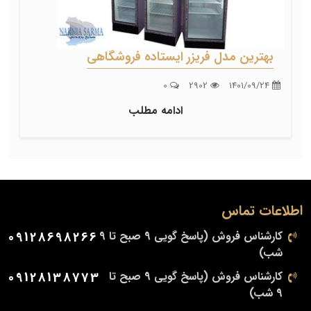
بهترین مدل فریزر ایستاده فروشگاهی
0
2902
1401/09/24
ادامه مطلب
اطلاعات تماس
کارشناس فروش (پاسخ گویی 9 صبح تا 9
09128698266
شب)
کارشناس فروش (پاسخ گویی 9 صبح تا
09128138773
9 شب)