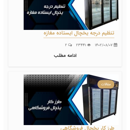
تنظیم درجه یخچال ایستاده مغازه
2
23441
1402/08/07
ادامه مطلب
مقالات
طرز کار یخچال فروشگاهی