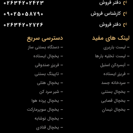
دفتر فروش
02634202423
کارشناس فروش
09025058790
دفتر فروش
02634202726
لینک های مفید
دسترسی سریع
لیست باربری
دستگاه بستنی ساز
لیست تخلیه بارها
یخچال ایستاده
آبسردکن استیل
فریزر صندوقی
فریزر ایستاده
تاپینگ بستنی
سردخانه جسد
یخچال هتلی
یخچال بستنی
شیر سرد کن
یخچال قصابی
یخچال پرده هوا
یخچال نیسان
یخچال سوپرمارکت
یخچال نوشابه
یخچال قنادی