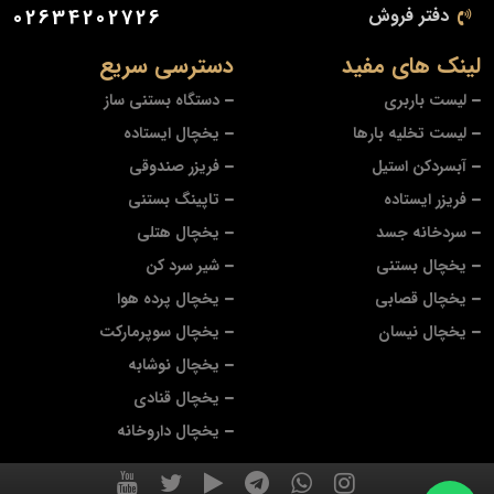
دفتر فروش
02634202726
لینک های مفید
دسترسی سریع
لیست باربری
دستگاه بستنی ساز
لیست تخلیه بارها
یخچال ایستاده
آبسردکن استیل
فریزر صندوقی
فریزر ایستاده
تاپینگ بستنی
سردخانه جسد
یخچال هتلی
یخچال بستنی
شیر سرد کن
یخچال قصابی
یخچال پرده هوا
یخچال نیسان
یخچال سوپرمارکت
یخچال نوشابه
یخچال قنادی
یخچال داروخانه