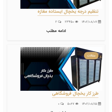
تنظیم درجه یخچال ایستاده مغازه
2
23450
1402/08/07
ادامه مطلب
مقالات
طرز کار یخچال فروشگاهی
0
5067
1402/08/15