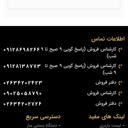
اطلاعات تماس
کارشناس فروش (پاسخ گویی 9 صبح تا 9
09128698266
شب)
کارشناس فروش (پاسخ گویی 9 صبح تا
09128138773
9 شب)
دفتر فروش
02634202423
کارشناس فروش
09025058790
دفتر فروش
02634202726
لینک های مفید
دسترسی سریع
لیست باربری
دستگاه بستنی ساز