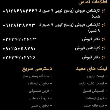
اطلاعات تماس
کارشناس فروش (پاسخ گویی 9 صبح تا 9
09128698266
شب)
کارشناس فروش (پاسخ گویی 9 صبح تا
09128138773
9 شب)
دفتر فروش
02634202423
کارشناس فروش
09025058790
دفتر فروش
02634202726
لینک های مفید
دسترسی سریع
لیست باربری
دستگاه بستنی ساز
لیست تخلیه بارها
یخچال ایستاده
آبسردکن استیل
فریزر صندوقی
فریزر ایستاده
تاپینگ بستنی
سردخانه جسد
یخچال هتلی