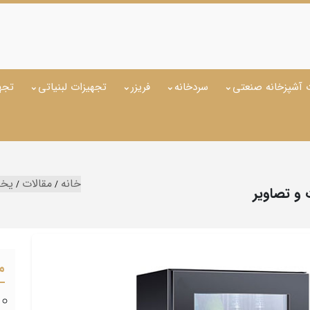
 آشپزخانه صنعتی
سردخانه
فریزر
تجهیزات لبنیاتی
تجه
خانه
مقالات
یخچ
 تصاویر
م