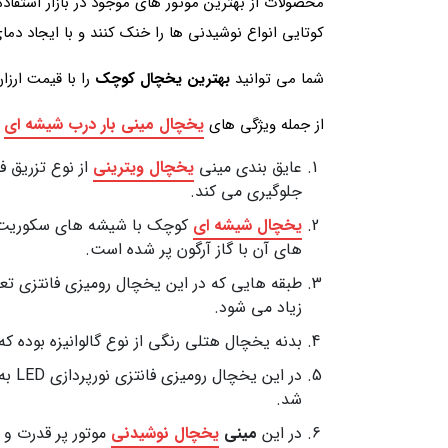
محصولات از بهترین موتور های موجود در بازار استفاده
کوتایی انواع نوشیدنی ها را خنک کنند و با ایجاد د
شما می توانید
بهترین یخچال کوچک
را با قیمت ارزا
یخچال مینی بار درب شیشه ای
از جمله ویژگی های
م
عایق بندی مینی
یخچال ویترینی
از نوع تزریق ف
جلوگیری می کند.
یخچال شیشه ای
کوچک با شیشه های سکوریت ن
های آن با گاز آرگون پر شده است.
طبقه هایی که در این یخچال رومیزی فانتزی تع
زیاد می شود.
بدنه یخچال هتلی رنگی از نوع گالوانیزه بوده که
در ا
شد.
در این
مینی
یخچال نوشیدنی
موتور پر قدرت و 