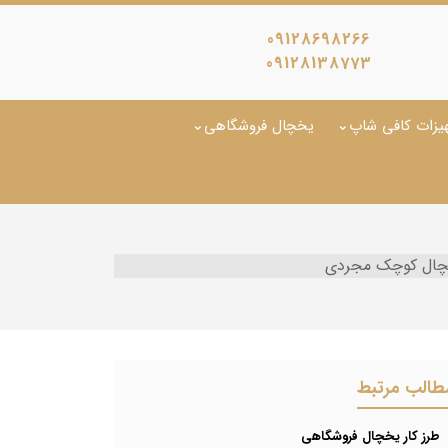
09128698266
09128138773
یزات کافی شاپ
یخچال فروشگاهی
ال کوچک مجردی
طالب مرتبط
طرز کار یخچال فروشگاهی