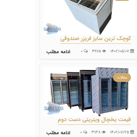
کوچک ترین سایز فریزر صندوقی
1402/05/07
4975
0
ادامه مطلب
مقالات
قیمت یخچال ویترینی دست دوم
1402/07/25
3138
0
ادامه مطلب