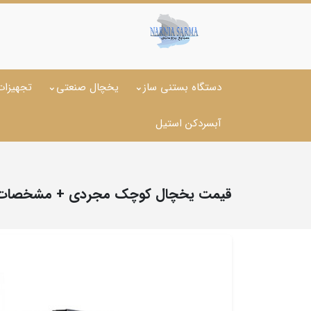
دستگاه بستنی ساز
یخچال صنعتی
تجهیزات
آبسردکن استیل
قیمت یخچال کوچک مجردی + مشخصات و