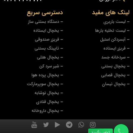
لینک های مفید
دسترسی سریع
لیست باربری
دستگاه بستنی ساز
لیست تخلیه بارها
یخچال ایستاده
آبسردکن استیل
فریزر صندوقی
فریزر ایستاده
تاپینگ بستنی
سردخانه جسد
یخچال هتلی
یخچال بستنی
شیر سرد کن
یخچال قصابی
یخچال پرده هوا
یخچال نیسان
یخچال سوپرمارکت
یخچال نوشابه
یخچال قنادی
یخچال داروخانه
تماس بگیرید