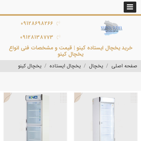
09128698266
09128138773
خرید یخچال ایستاده کینو | قیمت و مشخصات فنی انواع
یخچال کینو
صفحه اصلی
یخچال
یخچال ایستاده
یخچال کینو