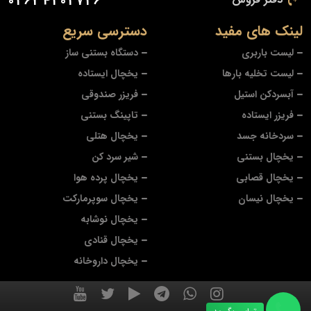
02634202726
لینک های مفید
دسترسی سریع
لیست باربری
دستگاه بستنی ساز
لیست تخلیه بارها
یخچال ایستاده
آبسردکن استیل
فریزر صندوقی
فریزر ایستاده
تاپینگ بستنی
سردخانه جسد
یخچال هتلی
یخچال بستنی
شیر سرد کن
یخچال قصابی
یخچال پرده هوا
یخچال نیسان
یخچال سوپرمارکت
یخچال نوشابه
یخچال قنادی
یخچال داروخانه