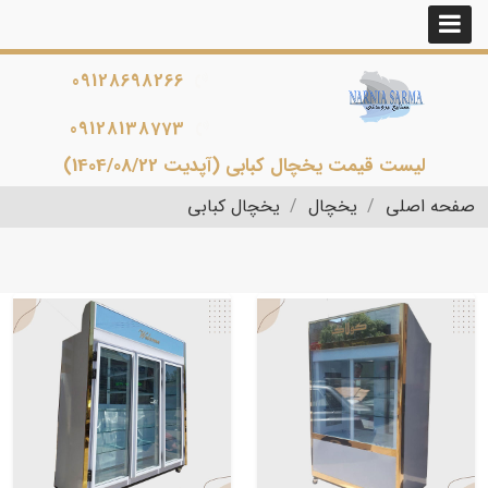
09128698266
09128138773
لیست قیمت یخچال کبابی (آپدیت 1404/08/22)
صفحه اصلی
یخچال
یخچال کبابی