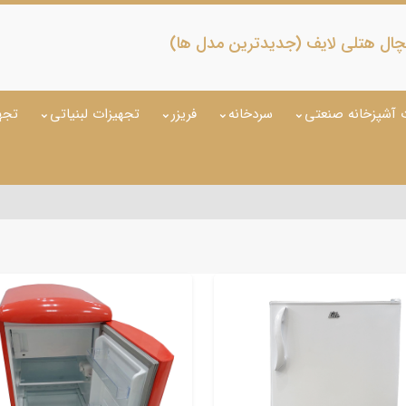
چال هتلی لایف (جدیدترین مدل ها)
 آشپزخانه صنعتی
سردخانه
فریزر
تجهیزات لبنیاتی
تجه