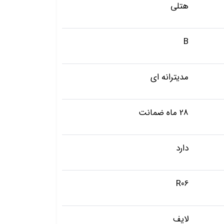
هتلی
B
مدیترانه ای
28 ماه ضمانت
دارد
R06
لایف