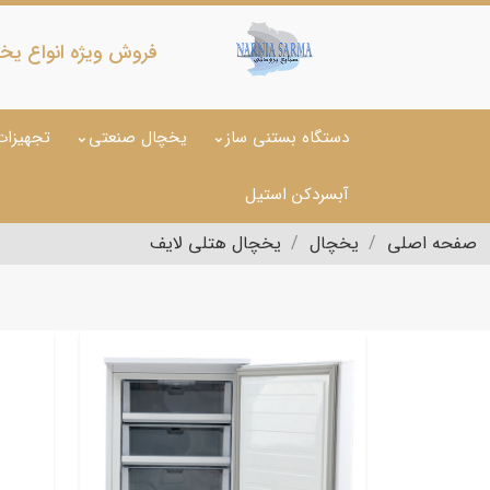
فروش ویژه انواع یخ
دستگاه بستنی ساز
یخچال صنعتی
تجهیزات
آبسردکن استیل
صفحه اصلی
یخچال
یخچال هتلی لایف