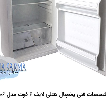
صات فنی یخچال هتلی لایف ۶ فوت مدل R06