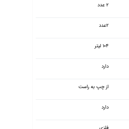
2 عدد
2عدد
104 لیتر
دارد
از چپ به راست
دارد
فلزی