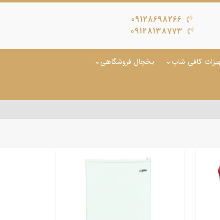
09128698266
09128138773
یزات کافی شاپ
یخچال فروشگاهی