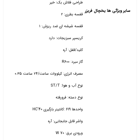
طراحی فلاش بک: خیر
سایر ویژگی ها یخچال فریزر
قفسه بطری: ۲
قفسه شیشه ای ضد ریزش: ۱
کریسپر سبزیجات: دارد
کلید/قفل: آره
گاز مبرد: R600
مصرف انرژی: کیلووات ساعت/۲۴ ساعت ۰.۳۵
نوع آب و هوا: ST/T
نوع دسته: فرورفته
واحدها 619 :کانتینر بارگیری 40'HC
واشر قابل جابجایی: آره
ورودی برق: 70 W