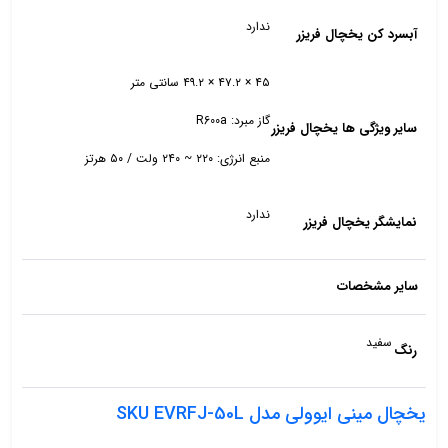
ندارد
آبسرد کن یخچال فریزر
۴۵ × ۴۷.۲ × ۴۹.۲ سانتی متر
گاز مبرد: R600a
سایر ویژگی ها یخچال فریزر
منبع انرژی: ۲۲۰ ~ ۲۴۰ ولت / ۵۰ هرتز
ندارد
نمایشگر یخچال فریزر
سایر مشخصات
سفید
رنگ
یخچال مینی ایوولی مدل SKU EVRFJ-50L