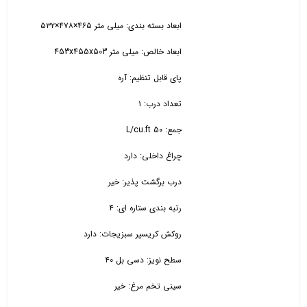
ابعاد بسته بندی: میلی متر ۴۶۵×۴۷۸×۵۳۲
ابعاد خالص: میلی متر 453x455x503
پای قابل تنظیم: آره
تعداد درب: ۱
جمع: L/cu.ft 50
چراغ داخلی: دارد
درب برگشت پذیر: خیر
رتبه بندی ستاره ای: ۴
روکش کریسپر سبزیجات: دارد
سطح نویز: دسی بل ۴۰
سینی تخم مرغ: خیر