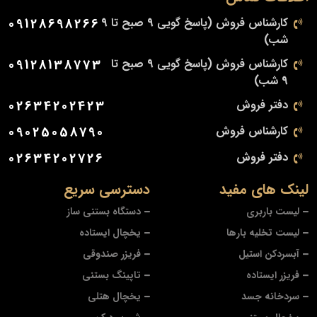
کارشناس فروش (پاسخ گویی 9 صبح تا 9
09128698266
شب)
کارشناس فروش (پاسخ گویی 9 صبح تا
09128138773
9 شب)
دفتر فروش
02634202423
کارشناس فروش
09025058790
دفتر فروش
02634202726
لینک های مفید
دسترسی سریع
لیست باربری
دستگاه بستنی ساز
لیست تخلیه بارها
یخچال ایستاده
آبسردکن استیل
فریزر صندوقی
فریزر ایستاده
تاپینگ بستنی
سردخانه جسد
یخچال هتلی