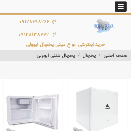
09128698266
09128138773
خرید اینترنتی انواع مینی یخچال ایوولی
صفحه اصلی
یخچال
یخچال هتلی ایوولی