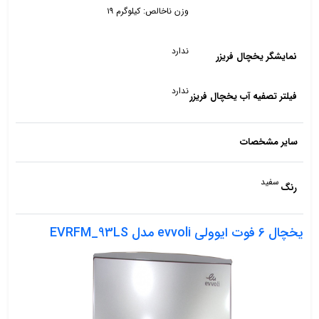
وزن ناخالص: کیلوگرم ۱۹
ندارد
نمایشگر یخچال فریزر
ندارد
فیلتر تصفیه آب یخچال فریزر
سایر مشخصات
سفید
رنگ
یخچال 6 فوت ایوولی evvoli مدل EVRFM_93LS