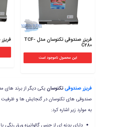
فریزر صندوقی تکنوسان مدل TCF-
فریزر ص
C280
این محصول ناموجود است
فریزر صندوقی
تکنوسان
یکی دیگر از برند های م
صندوقی های تکنوسان در گنجایش ها و ظرفیت ها
به موارد زیر اشاره کرد:
دارای بدنه ای از جنس گالوانیزه ورق رنگی با