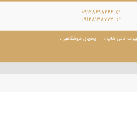
09128698266
09128138773
یزات کافی شاپ
یخچال فروشگاهی