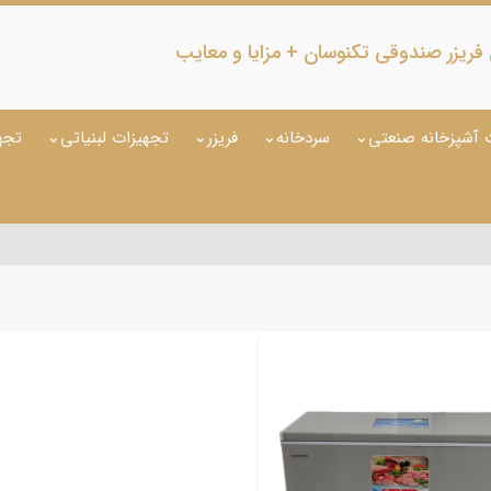
یزر صندوقی تکنوسان + مزایا و معایب
 آشپزخانه صنعتی
سردخانه
فریزر
تجهیزات لبنیاتی
تجه