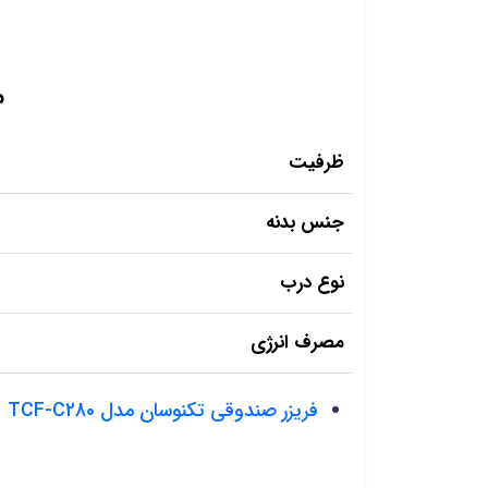
م
ظرفیت
جنس بدنه
نوع درب
مصرف انرژی
فریزر صندوقی تکنوسان مدل TCF-C280